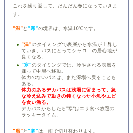
これを繰り返して、だんだん春になっていきま
す。
”温”
と
”寒”
の境界は、水温10℃です。
”温”
のタイミングで表層から水温が上昇し
ていき、バスにとってシャロ―の居心地が
良くなる。
”寒”
のタイミングでは、冷やされる表層を
嫌って中層へ移動。
体力のないバスは、また深場へ戻ることも
ある。
体力のあるデカバスは浅場に留まって、急
な冷え込みで動きの鈍くなった小魚やエビ
を食い漁る。
デカバスからしたら”寒”はエサ食べ放題の
ラッキータイム。
”温”
と
”寒”
は、雨で切り替わります。