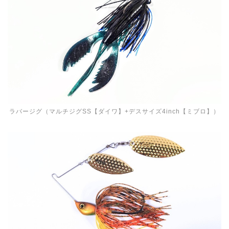
ラバージグ（マルチジグSS【ダイワ】+デスサイズ4inch【ミブロ】）