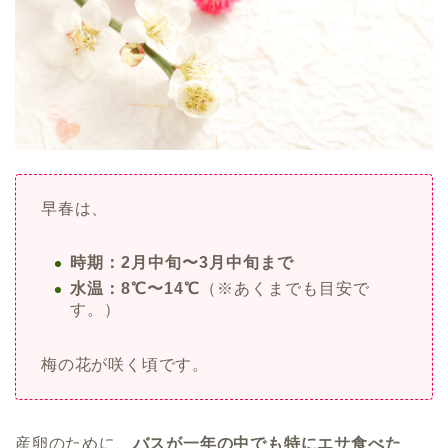
早春は、
時期：2月中旬〜3月中旬まで
水温：8℃〜14℃
（※あくまでも目安で
す。）
梅の花が咲く頃です。
産卵のために、
バスが一年の中でも特にエサ食べた