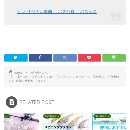
♬ オリジナル楽曲 – バスヤロ – バスヤロ
HOME
初心者さんへ
【バス釣り ８月のおすすめ】『スプリットショットリグ』完全解説！初心者の
方も 簡単に”数釣り”できる！
RELATED POST
者さんへ
初心者さんへ
初心者さんへ