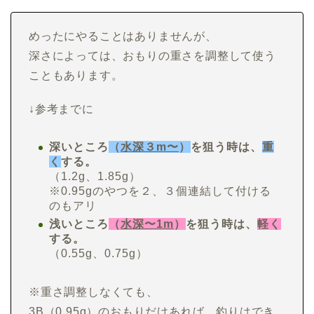
めったにやることはありませんが、
深さによっては、おもりの重さを調整して使う
こともあります。
↓参考までに
深いところ
（
水深３m〜
）
を狙う時は、
重
く
する。
（1.2g、1.85g）
※0.95gのやつを２、３個連結して付ける
のもアリ
浅いところ
（
水深〜1m
）
を狙う時は、
軽く
する。
（0.55g、0.75g）
※重さ調整しなくても、
3B（0.95g）のおもりだけあれば、釣りはでき