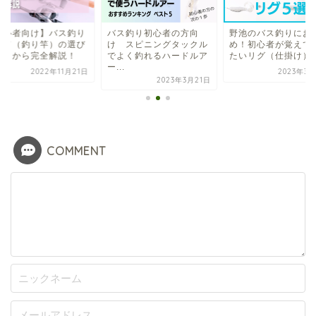
初心者向け】バス釣り
バス釣り初心者の方向
野池のバス釣りにお
ッド（釣り竿）の選び
け スピニングタックル
め！初心者が覚えて
を１から完全解説！
でよく釣れるハードルア
たいリグ（仕掛け）
ー...
2022年11月21日
2023年3月
2023年3月21日
COMMENT