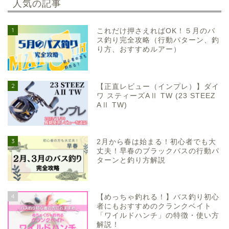
人気の記事
1
これだけ押さえればOK！５月のバ
ス釣り完全攻略（行動パターン、釣
り方、おすすめルアー）
2
【正直レビュー（インプレ）】ダイ
ワ スティーズAⅡ TW (23 STEEZ
AⅡ TW)
3
2月から春は始まる！初心者でも大
丈夫！早春のブラックバスの行動パ
ターンと釣り方解説
4
【めっちゃ釣れる！】バス釣り初心
者にもおすすめのクランクベイト
「ワイルドハンチ」の特徴・使い方
解説！