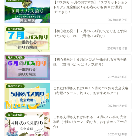
初心者さんへ
【バス釣り ８月のおすすめ】『スプリットショッ
トリグ』完全解説！初心者の方も 簡単に”数釣
り”できる！
2023年8月29日
毎月の攻略法
【初心者必見！】７月のバス釣りでとりあえず釣
りたいならこれ！（野池バス釣り）
2023年7月17日
毎月の攻略法
【初心者向け】６月のバスが一番釣れる方法を解
説！（野池 おかっぱり バス釣り）
2023年6月13日
春のバス釣り
これだけ押さえればOK！５月のバス釣り完全攻略
（行動パターン、釣り方、おすすめルアー）
2023年4月19日
毎月の攻略法
これさえ押さえれば釣れる！４月のバス釣り完全
攻略（行動パターン、釣り方、おすすめルアー紹
介）
2023年3月18日